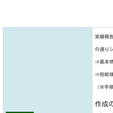
実績報
の通り
⇒基本
⇒別紙様
（※手
作成