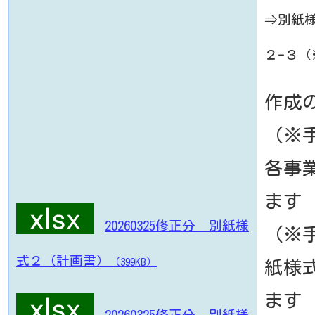
⇒別紙様
２-３（
作成
（※
各事
ます
20260325修正分 別紙様
（※
式２（計画書）
（399KB）
紙様
ます
20260325修正分 別紙様