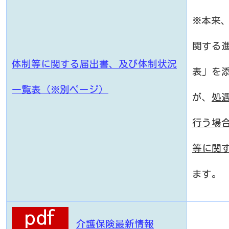
※本来
関する
体制等に関する届出書、及び体制状況
表」を
一覧表（※別ページ）
が、
処
行う場
等に関
ます。
介護保険最新情報