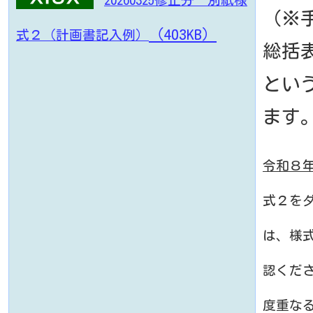
（※
（403KB）
式２（計画書記入例）
総括
とい
ます
令和８年
式２を
は、様
認くだ
度重な