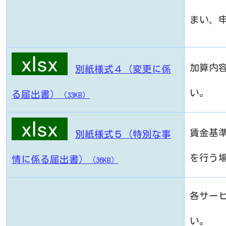
まい、
加算内
別紙様式４（変更に係
い。
る届出書）
（33KB）
賃金基
別紙様式５（特別な事
を行う
情に係る届出書）
（36KB）
各サー
い。