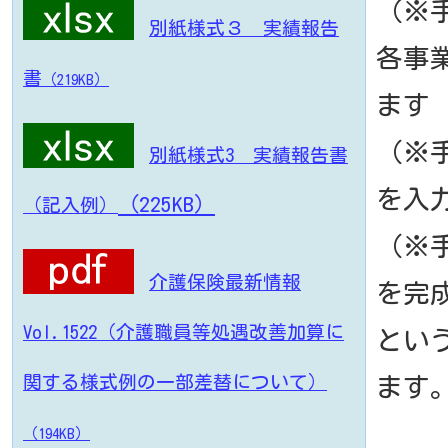
（※
別紙様式３ 実績報告
各事
書
（219KB）
ます
（※
別紙様式3 実績報告書
を入
（225KB）
（記入例）
（※
介護保険最新情報
を完
Vol.1522（介護職員等処遇改善加算に
とい
関する様式例の一部差替について）
ます
（194KB）