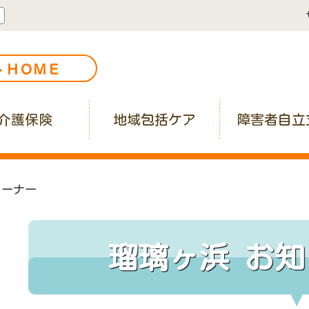
く
ＨＯＭＥ
介護保険
地域包括ケア
障害者自立
コーナー
瑠璃ヶ浜 お